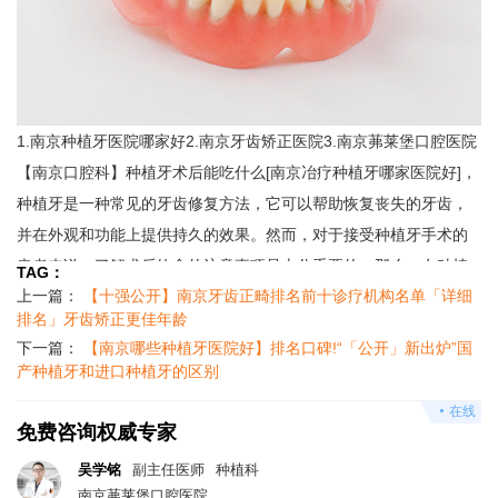
1.南京种植牙医院哪家好2.南京牙齿矫正医院3.南京茀莱堡口腔医院
【南京口腔科】种植牙术后能吃什么[南京冶疗种植牙哪家医院好]，
种植牙是一种常见的牙齿修复方法，它可以帮助恢复丧失的牙齿，
并在外观和功能上提供持久的效果。然而，对于接受种植牙手术的
患者来说，了解术后饮食的注意事项是十分重要的。那么，在种植
TAG：
上一篇：
【十强公开】南京牙齿正畸排名前十诊疗机构名单「详细
牙术后，我们可以吃什么呢？
排名」牙齿矫正更佳年龄
首先，在术后的第壹天，应该以冷饮和软食为主。手术后口腔可能
下一篇：
【南京哪些种植牙医院好】排名口碑!“「公开」新出炉”国
会有些肿胀和疼痛，此时应尽量避免热饮和硬食物，以免加重不适
产种植牙和进口种植牙的区别
感。你可以选择清凉的果汁、冰淇淋、冰镇果冻等软食来摄取营
.
在线
养，同时还要避免使用吸管，以免牵引到手术部位。
免费咨询权威专家
接下来的几天内，你可以逐渐进食柔软的食物，如熟软蔬菜、煮烂
吴学铭
副主任医师
种植科
的米饭或面条、软炖肉等。这些食物容易咀嚼和消化，减轻对手术
南京茀莱堡口腔医院