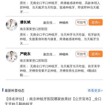
擅长： 无痛全口半口种植牙、疼痛敏感者种植、高龄体弱人
命。
群种植、当天戴牙当天吃饭、疑难种植牙、即拔即种当天戴
【南京口腔科】种植牙术后能吃什么[南京冶疗种植牙哪家医院好]总
牙......
之，种植牙术后的饮食选择要注意保持口腔的清洁和舒适感。从冷
濮长斌
咨询>
可挂号
副主任医
种植科
饮和软食逐渐过渡到柔软的正常饮食，避免食用坚硬、粘性或刺激
师
南京茀莱堡口腔医院
性的食物，在种植牙术后，患者还是要严格遵守医生的医嘱，避免
擅长： 无痛全口半口种植牙、当天种牙当天吃饭、前牙缺失
牙齿再一次出现损伤。
种植、失败案例补救与修复、疼痛敏感者种植、当天戴牙当
天......
严晓东
咨询>
可挂号
副主任医
种植科
师
南京茀莱堡口腔医院
擅长： 无痛全口半口种植牙、当天戴牙当天吃饭、前牙美学
种植、牙槽骨骨量不足种植、牙槽骨再生后种植、4颗或6
颗......
最新科普动态
查看更多>
【排名评估】：南京种植牙医院哪家效果好【公开宣布】_全口
无牙种几颗种植牙