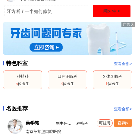
部位的压力和不适感。切忌食用坚硬或粘性的食物，如坚果、硬
问医生 >
牙齿断了一半如何修复
果、口香糖等，以免引起牙齿移位或干扰术后复合。
大约一周后，在医生的指导下，你可汉中门大街七十七号以逐渐过
渡到正常的饮食。此时，可以尝试吃夹菜、煎蛋、软熟的肉类、煮
熟的海鲜等。尽管如此，仍然需要避免食用难以嚼碎的硬食物，如
骨头、坚硬的面包、糖果等。
在术后的复合期间，保持饮食的清洁和卫生也非常重要。当刷牙时
特色科室
要特别注意手术部位的周围，轻柔地清洁，以防止感染。此外，避
查看全部>
免吃太辣、太酸或太甜的食物，以免刺激口腔黏膜。
种植科
口腔正畸科
牙体牙髓科
需要注意的是，在术后阶段，每个人的恢复情况都会有所不同。建
5
位医生
3
位医生
1
位医生
议你向医生咨询并遵循他们的建议，根据个人的情况来调整饮食。
有时，医生可能会建议你在手术部位周围使用保护性的凝胶或贴
片，以进一步保护术后区域。
名医推荐
查看全部>
蕞后，饮食不仅在术后的恢复期间重要，在种植牙治疗完成后也需
吴学铭
要注意口腔的健康饮食。保持均衡的饮食结构、定期刷牙、使用漱
咨询>
可挂号
副主任医
种植科
师
口水等都可以帮助维护口腔健康，进一步保护种植牙的稳定性和寿
南京茀莱堡口腔医院