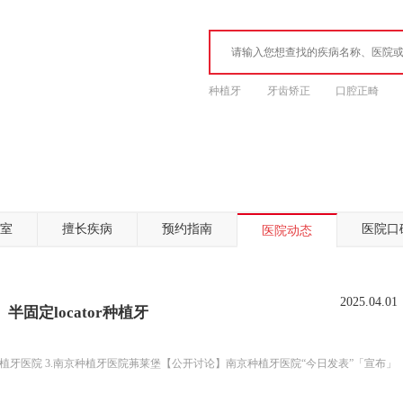
种植牙
牙齿矫正
口腔正畸
室
擅长疾病
预约指南
医院口
医院动态
2025.04.01
固定locator种植牙
植牙医院 3.南京种植牙医院茀莱堡【公开讨论】南京种植牙医院“今日发表”「宣布」