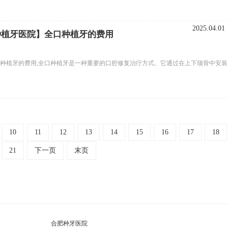
2025.04.01
京种植牙医院】全口种植牙的费用
口种植牙的费用,全口种植牙是一种重要的口腔修复治疗方式。它通过在上下颌骨中安装
10
11
12
13
14
15
16
17
18
21
下一页
末页
合肥种牙医院